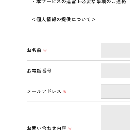
・本サービスの運営上必要な事項のご連絡
＜個人情報の提供について＞
当社ではお客様の同意を得た場合または法
取得した個人情報を第三者に提供すること
お名前
※
＜個人情報の委託について＞
当社では、利用目的の達成に必要な範囲に
お電話番号
これらの委託先に対しては個人情報保護契
メールアドレス
＜個人情報の安全管理＞
※
当社では、個人情報の漏洩等がなされない
＜個人情報を与えなかった場合に生じる結
必要な情報を頂けない場合は、それに対応
お問い合わせ内容
※