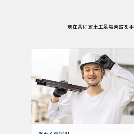
現在共に鳶土工足場架設を
デカイ声採用